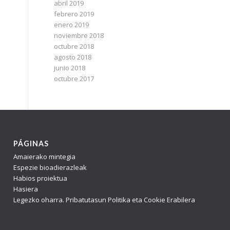
abril 2019
febrero 2019
enero 2019
noviembre 2018
octubre 2018
agosto 2018
junio 2018
octubre 2017
PÁGINAS
Amaierako mintegia
Espezie bioadierazleak
Habios proiektua
Hasiera
Legezko oharra. Pribatutasun Politika eta Cookie Erabilera