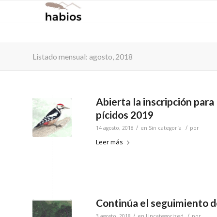
Listado mensual: agosto, 2018
Abierta la inscripción para
pícidos 2019
/
/
14 agosto, 2018
en
Sin categoría
por
Leer más
Continúa el seguimiento d
/
/
3 agosto, 2018
en
Uncategorized
por