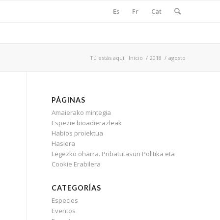
Es
Fr
Cat
Tú estás aquí:
Inicio
/
2018
/
agosto
PÁGINAS
Amaierako mintegia
Espezie bioadierazleak
Habios proiektua
Hasiera
Legezko oharra. Pribatutasun Politika eta
Cookie Erabilera
CATEGORÍAS
Especies
Eventos