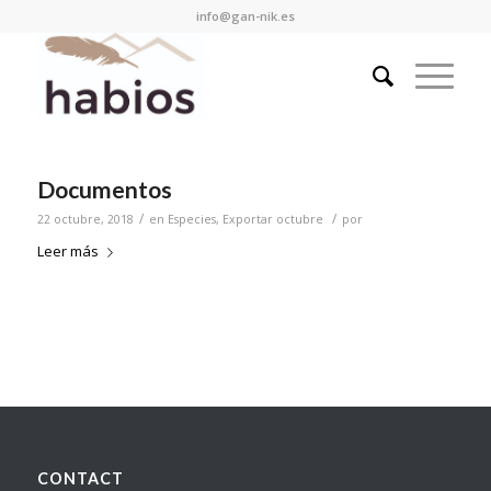
info@gan-nik.es
Documentos
/
/
22 octubre, 2018
en
Especies
,
Exportar octubre
por
Leer más
CONTACT