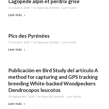
Lagopède alpin et perdrix grise
/
/
13 octubre, 2020
en
Especies
,
Eventos
por
biodiv
Leer más
Pics des Pyrénées
/
/
13 octubre, 2020
en
Especies
,
Eventos
por
biodiv
Leer más
Publicación en Bird Study del artículo A
method for capturing and GPS tracking
breeding White-backed Woodpeckers
Dendrocopos leucotos
/
/
18 septiembre, 2020
en
Especies
,
Eventos
por
biodiv
Leer más