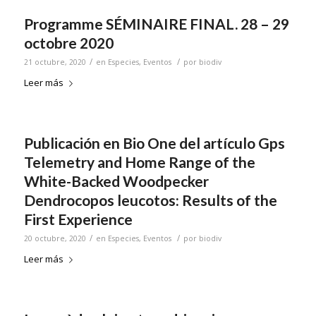
Programme SÉMINAIRE FINAL. 28 – 29
octobre 2020
/
/
21 octubre, 2020
en
Especies
,
Eventos
por
biodiv
Leer más
Publicación en Bio One del artículo Gps
Telemetry and Home Range of the
White-Backed Woodpecker
Dendrocopos leucotos: Results of the
First Experience
/
/
20 octubre, 2020
en
Especies
,
Eventos
por
biodiv
Leer más