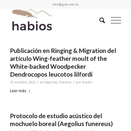
info@gan-nik.es
Publicación en Ringing & Migration del
artículo Wing-feather moult of the
White-backed Woodpecker
Dendrocopos leucotos lilfordi
/
/
19 octubre, 2021
en
Especies
,
Eventos
por
biodiv
Leer más
Protocolo de estudio acústico del
mochuelo boreal (Aegolius funereus)