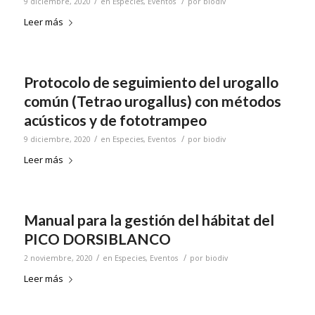
/
/
9 diciembre, 2020
en
Especies
,
Eventos
por
biodiv
Leer más
Protocolo de seguimiento del urogallo
común (Tetrao urogallus) con métodos
acústicos y de fototrampeo
/
/
9 diciembre, 2020
en
Especies
,
Eventos
por
biodiv
Leer más
Manual para la gestión del hábitat del
PICO DORSIBLANCO
/
/
2 noviembre, 2020
en
Especies
,
Eventos
por
biodiv
Leer más