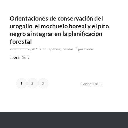
Orientaciones de conservación del
urogallo, el mochuelo boreal y el pito
negro a integrar en la planificación
forestal
/
/
7 septiembre, 2020
en
Especies
,
Eventos
por
biodiv
Leer más
1
2
3
Página 1 de 3