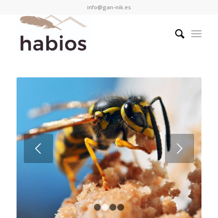
info@gan-nik.es
Posterior
1
2
3
4