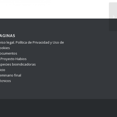
AGINAS
viso legal. Política de Privacidad y Uso de
ookies
ocumentos
l Proyecto Habios
species bioindicadoras
icio
eminario final
écnicos