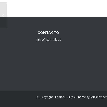
Protocolo de
seguimiento del
urogallo común
(Tetrao urogallus) con
métodos...
CONTACTO
info@gan-nik.es
© Copyright -
Habios2
-
Enfold Theme by Kriesi
test se