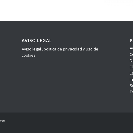
AVISO LEGAL
P
A
Aviso legal , política de privacidad y uso de
C
cookies
D
E
E
In
S
T
rver